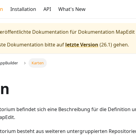
on
Installation
API
What's New
veröffentlichte Dokumentation für
Dokumentation MapEdit
lste Dokumentation bitte auf
letzte Version
(
26.1
) gehen.
ppBuilder
Karten
en
torium befindet sich eine Beschreibung für die Definition
apEdit.
torium besteht aus weiteren untergruppierten Repositorie