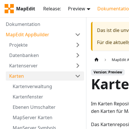
MapEdit
Release:
Preview
Dokumentati
Dokumentation
Das ist die un
MapEdit AppBuilder
Für die aktuel
Projekte
Datenbanken
MapEdit A
Kartenserver
Version: Preview
Karten
Kart
Kartenverwaltung
Kartenfenster
Im Karten Reposi
Ebenen Umschalter
den Karten für M
MapServer Karten
Das Kartenreposi
MapServer Symbols