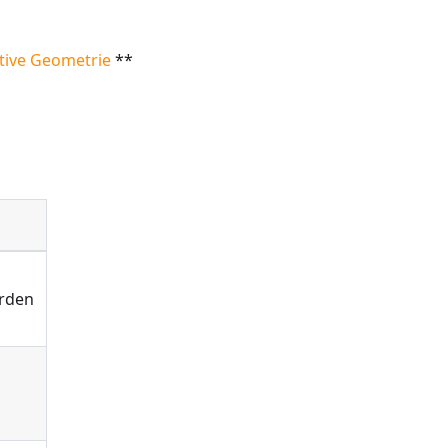
tive Geometrie
**
erden